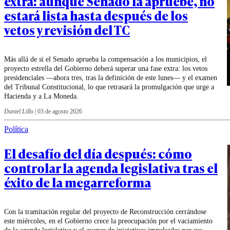
extra: aunque Senado la apruebe, no
estará lista hasta después de los
vetos y revisión del TC
Más allá de si el Senado aprueba la compensación a los municipios, el
proyecto estrella del Gobierno deberá superar una fase extra: los vetos
presidenciales —ahora tres, tras la definición de este lunes— y el examen
del Tribunal Constitucional, lo que retrasará la promulgación que urge a
Hacienda y a La Moneda.
Daniel Lillo
|
03 de agosto 2026
Política
El desafío del día después: cómo
controlar la agenda legislativa tras el
éxito de la megarreforma
Con la tramitación regular del proyecto de Reconstrucción cerrándose
este miércoles, en el Gobierno crece la preocupación por el vaciamiento
de la agenda legislativa y el avance de iniciativas impulsadas por sus