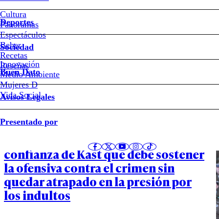
Cultura
Deportes
Panoramas
Espectáculos
Beber
Sociedad
Recetas
Innovación
Reseñas
Buen Dato
Últimos artículos de Daniel Lillo
Medio Ambiente
Mujeres D
Vida Social
Avisos Legales
Política
Presentado por
La hora de Arrau: el operador de
confianza de Kast que debe sostener
la ofensiva contra el crimen sin
quedar atrapado en la presión por
los indultos