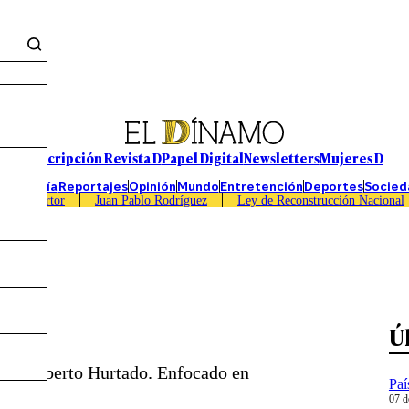
Suscripción Revista D
Papel Digital
Newsletters
Mujeres D
Economía
Reportajes
Opinión
Mundo
Entretención
Deportes
Socied
Caso Sartor
Juan Pablo Rodríguez
Ley de Reconstrucción Nacional
llo
Ú
idad Alberto Hurtado. Enfocado en
Paí
07 d