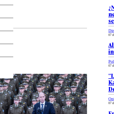
¿N
ne
se
Din
07 d
Al
in
Pol
07 d
"L
Ka
De
Op
07 d
En