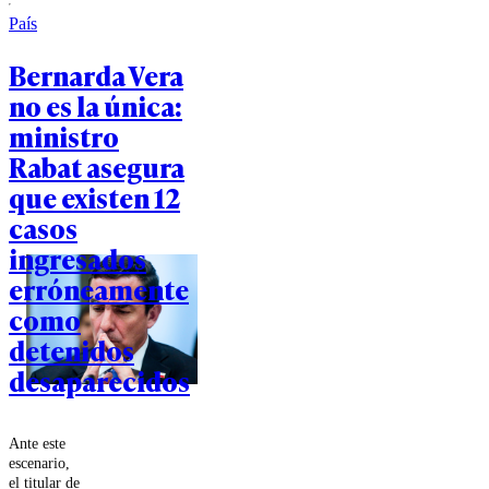
gastronómico
País
por distintas
regiones,
Bernarda Vera
incorporando
ingredientes
no es la única:
como cacao
amazónico,
ministro
ajíes
Rabat asegura
tradicionales,
hierbas frescas
que existen 12
y técnicas que
casos
históricamente
han sido parte
ingresados
de la cocina
erróneamente
peruana.
como
detenidos
desaparecidos
Ante este
escenario,
el titular de