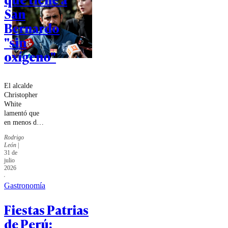
San
Bernardo
"sin
oxígeno"
El alcalde
Christopher
White
lamentó que
en menos de
40 días ha
Rodrigo
tenido que
León
|
despedir a dos
31 de
menores de
julio
edad
2026
asesinados en
Gastronomía
distintas
circunstancias.
Fiestas Patrias
de Perú: