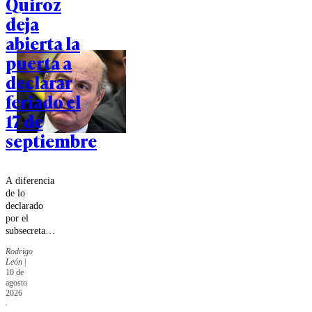
Quiroz
deja
abierta la
puerta a
declarar
feriado el
17 de
septiembre
A diferencia
de lo
declarado
por el
subsecretario
Pavez hace
Rodrigo
unos días,
León
|
ahora el
10 de
titular de
agosto
Hacienda
2026
evitó