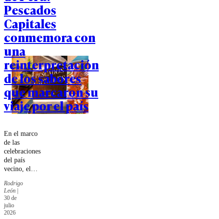
Pescados
Capitales
conmemora con
una
reinterpretación
de los sabores
que marcaron su
viaje por el país
En el marco
de las
celebraciones
del país
vecino, el
restaurante
Rodrigo
presenta una
León
|
propuesta
30 de
inspirada en
julio
un recorrido
2026