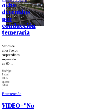
ocho
detenidos
por
conducción
temeraria
Varios de
ellos fueron
sorprendidos
superando
en 60
kms/hr la
Rodrigo
velocidad
León
|
permitida en
10 de
dicha
agosto
autopista.
2026
Entretención
VIDEO - "No