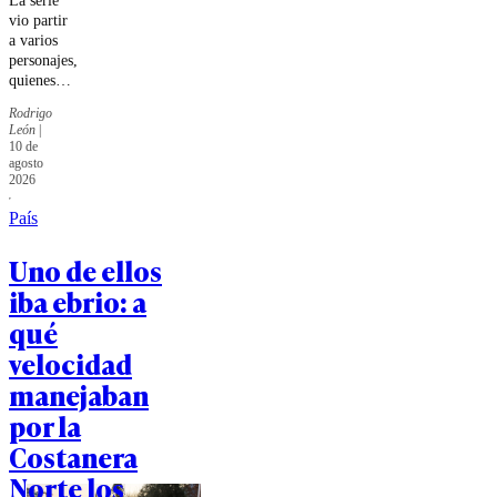
vio partir
a varios
personajes,
quienes
perdieron
Rodrigo
la vida
León
|
durante el
10 de
transcurso
agosto
del octavo
2026
episodio.
País
Uno de ellos
iba ebrio: a
qué
velocidad
manejaban
por la
Costanera
Norte los