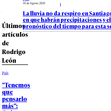
10 de Agosto 2026
La lluvia no da respiro en Santiago
en que habrán precipitaciones y el
Últimos
pronóstico del tiempo para esta
artículos
de
Rodrigo
León
País
"Tenemos
que
pensarlo
más":